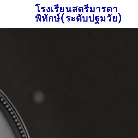
โรงเรียนสตรีมารดา
พิทักษ์(ระดับปฐมวัย)